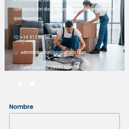
comunicación disponibles y te ayudaremos en lo
que necesites.
+34 913 80 66 37
administracion@gufertrans.com
Calle Luis I 72 28031 Madrid
Nombre