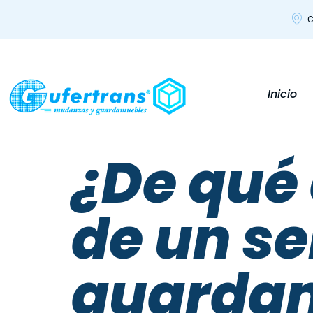
C
Inicio
¿De qué 
de un se
guarda