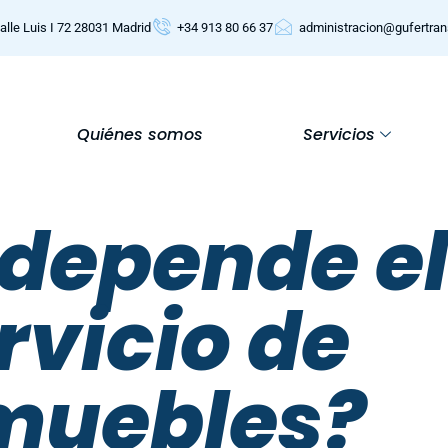
alle Luis I 72 28031 Madrid
+34 913 80 66 37
administracion@gufertra
Quiénes somos
Servicios
depende el
rvicio de
muebles?