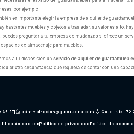
e necesitarás el espacio del guardamuebles para almacenar tus o
eses, por ejemplo.
también es importante elegir la empresa de alquiler de guardam
bastantes muebles y objetos a trasladar, su valor es alto, hay 
o, puedes preguntar a tu empresa de mudanzas si ofrece un serv
de espacios de almacenaje para muebles.
mos a tu disposición un
servicio de alquiler de guardamueble
alquier otra circunstancia que requiera de contar con una capa
0 66 37
administracion@gufertrans.com
Calle Luis I 72
olítica de cookies
Política de privacidad
Política de accesib