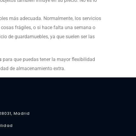
bjetos también influye en su precio. No es lo
uebles más adecuada. Normalmente, los servicios
cosas frágiles, o si hace falta una semana o
icio de guardamuebles, ya que suelen ser las
s
para que puedas tener la mayor flexibilidad
cidad de almacenamiento extra.
 28031, Madrid
ilidad