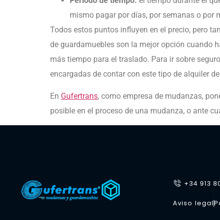
Periodo de tiempo:
el tiempo durante el qu
mismo pagar por días, por semanas o por m
Todos estos puntos influyen en el precio, pero 
de guardamuebles son la mejor opción cuando hay 
más tiempo para el traslado. Para ir sobre segur
encargadas de contar con este tipo de alquiler 
En
Gufertrans
, como empresa de mudanzas, pone
posible en el proceso de una mudanza, o ante cu
+34 913 8
Aviso legal
P