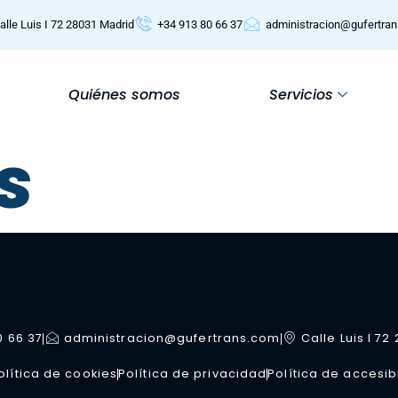
alle Luis I 72 28031 Madrid
+34 913 80 66 37
administracion@gufertra
Quiénes somos
Servicios
s
0 66 37
administracion@gufertrans.com
Calle Luis I 72
olítica de cookies
Política de privacidad
Política de accesib