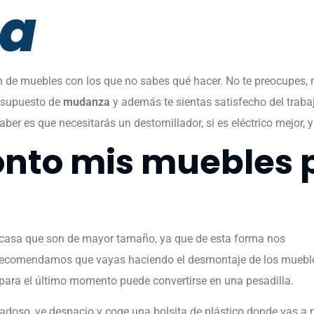
a
 de muebles con los que no sabes qué hacer. No te preocupes
resupuesto de
mudanza
y además te sientas satisfecho del traba
ber es que necesitarás un destornillador, si es eléctrico mejor,
to mis muebles p
a casa que son de mayor tamaño, ya que de esta forma nos
te recomendamos que vayas haciendo el desmontaje de los muebl
 para el último momento puede convertirse en una pesadilla.
doso, ve despacio y coge una bolsita de plástico donde vas a met