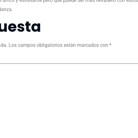
o difícil y estresante pero que puede ser más llevadero con es
danza.
uesta
ada.
Los campos obligatorios están marcados con
*