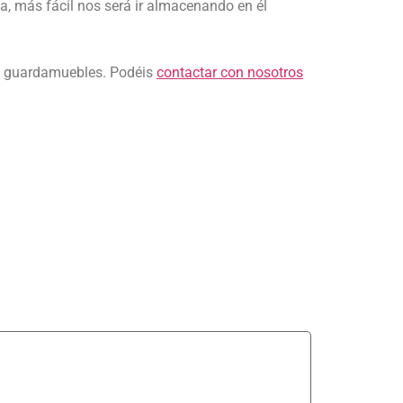
sa, más fácil nos será ir almacenando en él
de guardamuebles. Podéis
contactar con nosotros