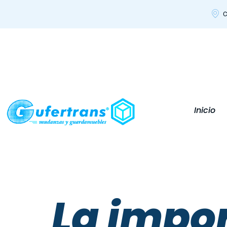
C
Inicio
La impor