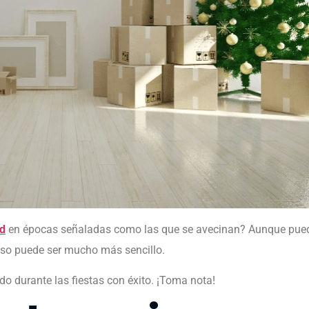
d
en épocas señaladas como las que se avecinan? Aunque pue
ceso puede ser mucho más sencillo.
do durante las fiestas con éxito. ¡Toma nota!