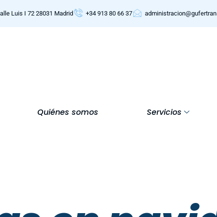
alle Luis I 72 28031 Madrid
+34 913 80 66 37
administracion@gufertra
Quiénes somos
Servicios