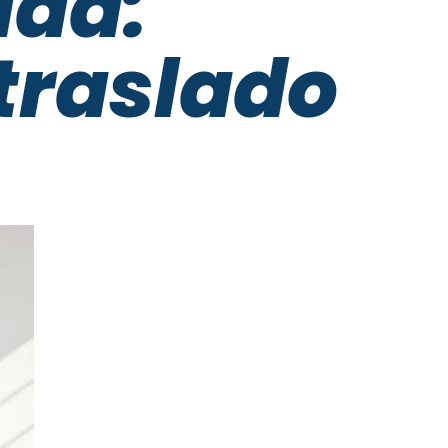
dad:
traslado
s