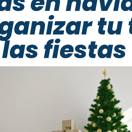
s en navi
ganizar tu 
las fiesta