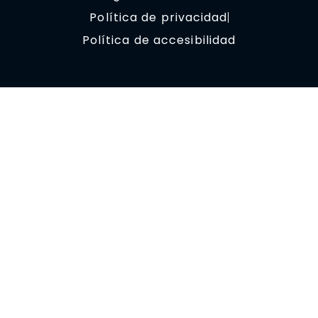
Política de privacidad
Política de accesibilidad
© Copyright 2023 OptimizaClick.
Todos los derechos reservados