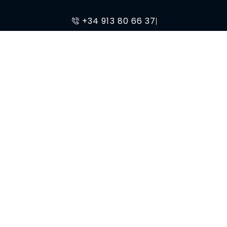
+34 913 80 66 37
administracion@gufertrans.com
Calle Luis I 72 28031, Madrid
Aviso legal
Política de cookies
Política de privacidad
Política de accesibilidad