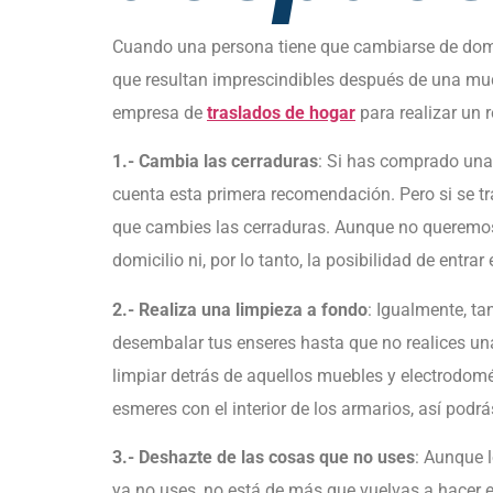
Cuando una persona tiene que cambiarse de domi
que resultan imprescindibles después de una mu
empresa de
traslados de hogar
para realizar un 
1.-
Cambia las cerraduras
: Si has comprado una 
cuenta esta primera recomendación. Pero si se tr
que cambies las cerraduras. Aunque no queremos se
domicilio ni, por lo tanto, la posibilidad de entrar 
2.- Realiza una limpieza a fondo
: Igualmente, t
desembalar tus enseres hasta que no realices un
limpiar detrás de aquellos muebles y electrodo
esmeres con el interior de los armarios, así pod
3.- Deshazte de las cosas que no uses
: Aunque 
ya no uses, no está de más que vuelvas a hacer es