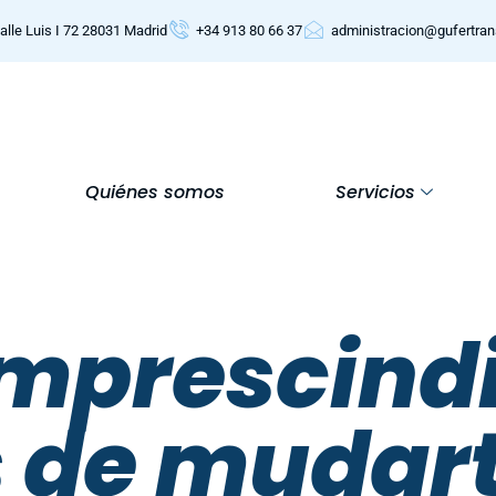
alle Luis I 72 28031 Madrid
+34 913 80 66 37
administracion@gufertra
Quiénes somos
Servicios
imprescind
 de mudar