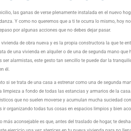
cilio, las ganas de verse plenamente instalada en el nuevo ho
danza. Y como no queremos que a ti te ocurra lo mismo, hoy no
repaso por algunas acciones que no debes dejar pasar.
vivienda de obra nueva y es la propia constructora la que te ent
ata de una vivienda en alquiler o de una de segunda mano que h
r alarmistas, este gesto tan sencillo te puede dar la tranquilid
en él.
anto si se trata de una casa a estrenar como una de segunda man
a limpieza a fondo de todas las estancias y armarios de la ca
mésticos que no suelen moverse y acumulan mucha suciedad con 
rás ir organizando todas tus cosas en espacios limpios y bien ac
lo más aconsejable es que, antes del traslado de hogar, te desh
te ejercicio una vez aterrices en tu nueva vivienda para no llen