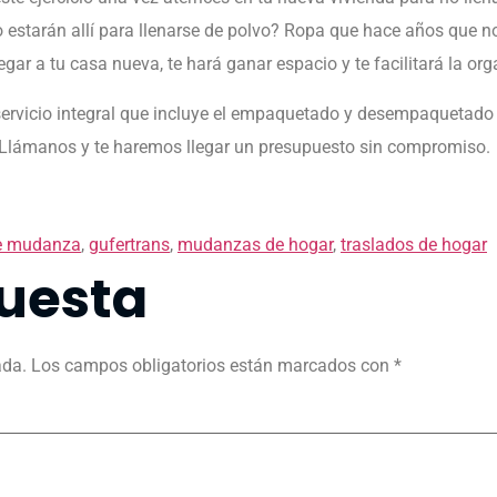
o estarán allí para llenarse de polvo? Ropa que hace años que n
gar a tu casa nueva, te hará ganar espacio y te facilitará la org
rvicio integral que incluye el empaquetado y desempaquetado 
o. Llámanos y te haremos llegar un presupuesto sin compromiso.
e mudanza
,
gufertrans
,
mudanzas de hogar
,
traslados de hogar
uesta
ada.
Los campos obligatorios están marcados con
*