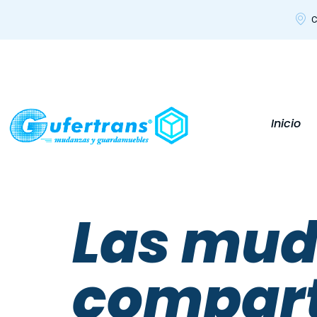
C
Inicio
Las mu
compart