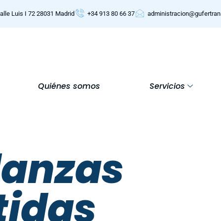
alle Luis I 72 28031 Madrid
+34 913 80 66 37
administracion@gufertra
Quiénes somos
Servicios
danzas
idas