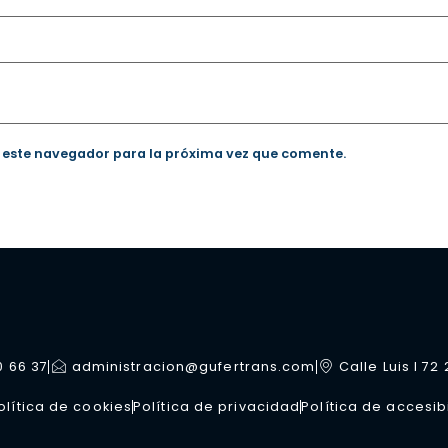
 este navegador para la próxima vez que comente.
0 66 37
administracion@gufertrans.com
Calle Luis I 72
olítica de cookies
Política de privacidad
Política de accesib