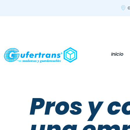
C
Inicio
Pros y c
una emp