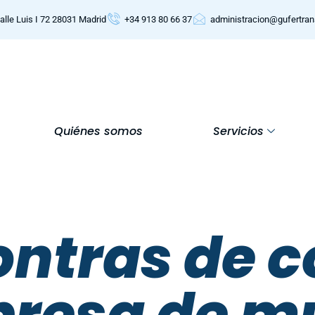
alle Luis I 72 28031 Madrid
+34 913 80 66 37
administracion@gufertra
Quiénes somos
Servicios
ontras de 
resa de m