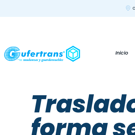
C
Inicio
Traslad
forma s