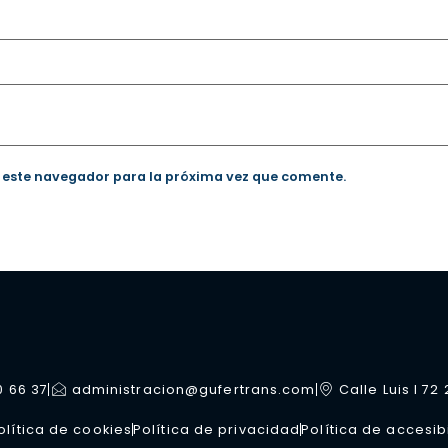
 este navegador para la próxima vez que comente.
0 66 37
administracion@gufertrans.com
Calle Luis I 72
olítica de cookies
Política de privacidad
Política de accesib