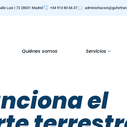
alle Luis I 72 28031 Madrid
+34 913 80 66 37
administracion@gufertra
Quiénes somos
Servicios
nciona el
te terrest